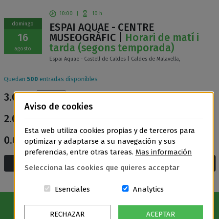
10:00
|
10 h
domingo
ESPAI AQUAE - CENTRE
16
MUSEOGRÀFIC |
Horari de matí i
tarda (segons temporada)
agosto
Espai Aquae - Castell de Caldes | Caldes de Malavella,
Quedan
500
entradas disponibles
3.00€
General
Aviso de cookies
2.00€
Entrada reduïda
Esta web utiliza cookies propias y de terceros para
0.00€
optimizar y adaptarse a su navegación y sus
Entrada gratuïta
preferencias, entre otras tareas.
Mas información
Añadir a la cesta y compra
Selecciona las cookies que quieres acceptar
Estas cookies són essenciales para el
Cookies related t
Esenciales
Analytics
RECHAZAR
ACEPTAR