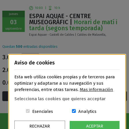
10:00
|
10 h
jueves
ESPAI AQUAE - CENTRE
03
MUSEOGRÀFIC |
Horari de matí i
tarda (segons temporada)
septiembre
Espai Aquae - Castell de Caldes | Caldes de Malavella,
Quedan
500
entradas disponibles
3.00€
General
Aviso de cookies
2.00€
Entrada reduïda
Esta web utiliza cookies propias y de terceros para
0.00€
optimizar y adaptarse a su navegación y sus
Entrada gratuïta
preferencias, entre otras tareas.
Mas información
Añadir a la cesta y compra
Selecciona las cookies que quieres acceptar
Estas cookies són essenciales para el
Cookies related t
Esenciales
Analytics
RECHAZAR
ACEPTAR