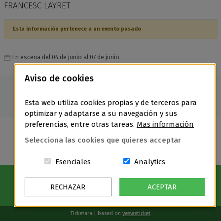
FRANCESC LAYRET
Esta información pertenece a un evento pasado
En escena del 04 de junio al 07 de junio
Aviso de cookies
Esta web utiliza cookies propias y de terceros para
optimizar y adaptarse a su navegación y sus
preferencias, entre otras tareas.
Mas información
Selecciona las cookies que quieres acceptar
Estas cookies són essenciales para el
Cookies related t
Esenciales
Analytics
RECHAZAR
ACEPTAR
Ticketara | based on
yesweticket