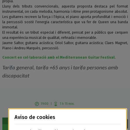
pròpia.
Lluny dels tributs convencionals, aquesta proposta destaca pel format
instrumental, on cada melodia, harmonia i ritme pren protagonisme absolut.
Les guitarres recreen la força i l'èpica, el piano aporta profunditat i emoció i
la percussió sosté l'energia característica que va fer de Queen una banda
immortal.
El resultat és un tribut especial i diferent, pensat per a públics que cerquen
una experiència musical de qualitat, refinada i memorable.
Jaume Saltor, guitarra acústica; Oriol Saltor, guitarra acústica; Claes Magnet,
Piano i Andreu Marquès, percussió.
Concert en col·laboració amb el Mediterranean Guitar Festival.
Tarifa general, tarifa +65 anys i tarifa persones amb
discapacitat
19:00
|
1 h 15 min.
Saltors Quartet -
Aviso de cookies
Concert tribut a
sábado
Queen |
Sessió
Entradas
29