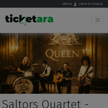
Saltar al contenido principal
Idioma
entrar & comprar
Saltors Quartet -