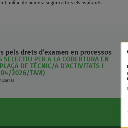
ment online de manera segura a tots els aspirants.
s pels drets d’examen en processos
 SELECTIU PER A LA COBERTURA EN
PLAÇA DE TÈCNIC/A D’ACTIVITATS I
P04/2026/TAM)
Alcarràs