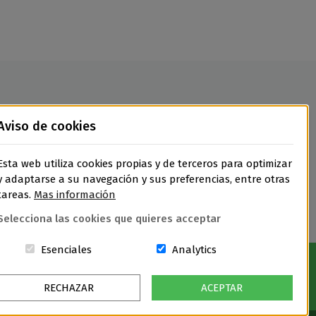
Aviso de cookies
Entradas
Esta web utiliza cookies propias y de terceros para optimizar
Quedan
93
entradas disponibles
y adaptarse a su navegación y sus preferencias, entre otras
tareas.
Mas información
Selecciona las cookies que quieres acceptar
Estas cookies són essenciales para el lugar w
Cookies related to sit
Esenciales
Analytics
RECHAZAR
ACEPTAR