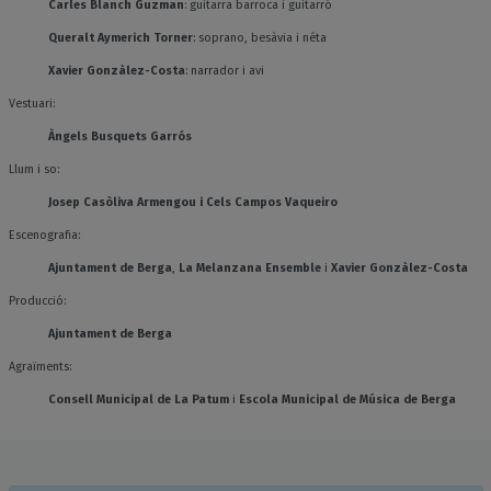
Carles Blanch Guzman
: guitarra barroca i guitarró
Queralt Aymerich Torner
: soprano, besàvia i néta
Xavier Gonzàlez-Costa
: narrador i avi
Vestuari:
Àngels Busquets
Garrós
Llum i so:
Josep Casòliva Armengou i Cels Campos Vaqueiro
Escenografia:
Ajuntament de Berga
,
La Melanzana Ensemble
i
Xavier Gonzàlez-Costa
Producció:
Ajuntament de Berga
Agraïments:
Consell Municipal de La Patum
i
Escola Municipal de Música de Berga