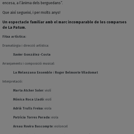
encesa, a l’ànima dels berguedans”.
Que així segueixi, i per molts anys!
Un espectacle familiar amb el marc incomparable de les comparses
de La Patum.
Fitxa artística:
Dramatúrgia i direcció artística:
Xavier Gonzàlez-Costa
Arranjaments i composició musical:
La Melanzana Ensemble
i
Roger Belmonte Viladomat
Interpretació:
Marta Atcher Soler
: violí
Mònica Roca Lladó
: violí
Adrià Trulls Freixa
: viola
Patrícia Torres Parada
: viola
Arnau Rovira Bascompte
: violoncel