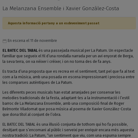
La Melanzana Ensemble i Xavier Gonzàlez-Costa
Aquesta informació pertany a un esdeveniment passat
En escena el 11 de novembre
EL BATEC DEL TABAL
és una passejada musical per La Patum. Un espectacle
familiar que segueix el fil d’una rondalla narrada per un avi enyorat de Berga,
la seva terra, on va néixer i créixer, i on no torna des de fa anys.
Es tracta d’una proposta que es recrea en el sentiment, tant pel que fa al text
com a la música, amb una posada en escena impressionant i preciosa entre
les comparses autèntiques de La Patum.
Les diferents peces musicals han estat arranjades per conservar les
melodies tradicionals de la festa, adaptant-les a la instrumentació i l’estil
barroc de La Melanzana Ensemble, amb una composició final de Roger
Belmonte Viladomat que posa música al poema de Xavier Gonzàlez-Costa
que dona títol al conjunt de l’obra.
EL BATEC DEL TABAL és una il·lusió conjunta de tothom qui ho fa possible,
desitjant que s’encomani al públic i serveixi per enriquir encara més aquesta
nostra tradició: La Patum, “un sentiment que viu, com una espurna sempre