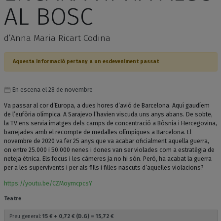
AL BOSC
d’Anna Maria Ricart Codina
Aquesta informació pertany a un esdeveniment passat
En escena el 28 de novembre
Va passar al cor d’Europa, a dues hores d’avió de Barcelona. Aquí gaudíem
de l’eufòria olímpica. A Sarajevo l’havien viscuda uns anys abans. De sobte,
la TV ens servia imatges dels camps de concentració a Bòsnia i Hercegovina,
barrejades amb el recompte de medalles olímpiques a Barcelona. El
novembre de 2020 va fer 25 anys que va acabar oficialment aquella guerra,
on entre 25.000 i 50.000 nenes i dones van ser violades com a estratègia de
neteja ètnica. Els focus i les càmeres ja no hi són. Però, ha acabat la guerra
per a les supervivents i per als fills i filles nascuts d’aquelles violacions?
https://youtu.be/CZMoymcpcsY
Teatre
Preu general:
15 € + 0,72 € (D.G) = 15,72 €