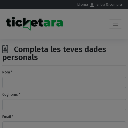
Salta al contingut principal
Idioma
entra & compra
Completa les teves dades
personals
Nom *
Cognoms *
Email *