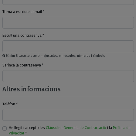
Torna a escriure l'email *
Escull una contrasenya *
Mínim 8 caràcters amb majúscules, minúscules, números i símbols
Verifica la contrasenya *
Altres informacions
Telèfon *
He llegit i accepto les
Clàusules Generals de Contractació
i la
Política de
Privacitat
*