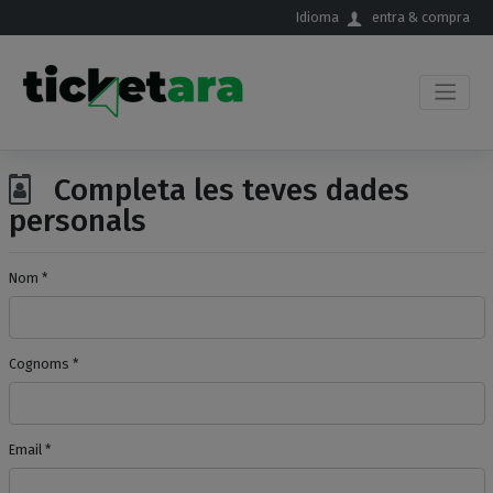
Salta al contingut principal
Idioma
entra & compra
Completa les teves dades
personals
Nom *
Cognoms *
Email *