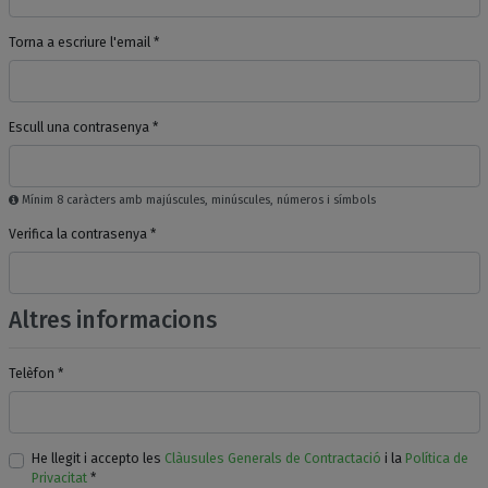
Torna a escriure l'email *
Escull una contrasenya *
Mínim 8 caràcters amb majúscules, minúscules, números i símbols
Verifica la contrasenya *
Altres informacions
Telèfon *
He llegit i accepto les
Clàusules Generals de Contractació
i la
Política de
Privacitat
*