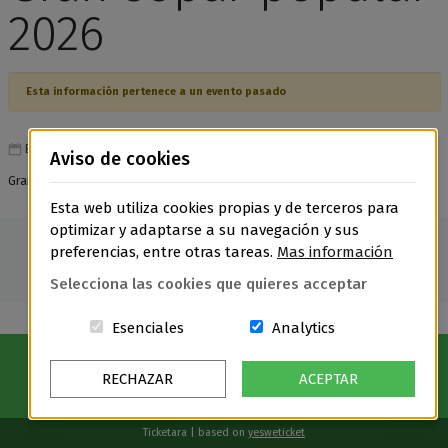
2026
Esta información pertenece a un evento pasado
En escena el 30 de julio
Aviso de cookies
Gran Sopar Popular, dijous 30 de juliol de 2026 a les 20 h
Esta web utiliza cookies propias y de terceros para
optimizar y adaptarse a su navegación y sus
preferencias, entre otras tareas.
Mas información
Selecciona las cookies que quieres acceptar
Estas cookies són essenciales para el
Cookies related t
Esenciales
Analytics
RECHAZAR
ACEPTAR
Ticketara | based on
yesweticket