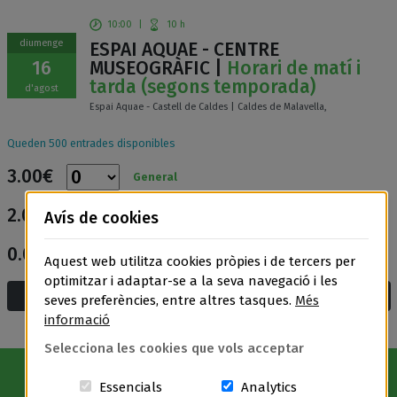
10:00
|
10 h
diumenge
ESPAI AQUAE - CENTRE
16
MUSEOGRÀFIC |
Horari de matí i
tarda (segons temporada)
d'agost
Espai Aquae - Castell de Caldes | Caldes de Malavella,
Queden 500 entrades disponibles
3.00€
General
2.00€
Avís de cookies
Entrada reduïda
0.00€
Entrada gratuïta
Aquest web utilitza cookies pròpies i de tercers per
optimitzar i adaptar-se a la seva navegació i les
Afegeix a la cistella i compra
seves preferències, entre altres tasques.
Més
informació
Selecciona les cookies que vols acceptar
Aquestes cookies són essencials per a
Cookies related t
Essencials
Analytics
Avís Legal
|
Política de privacitat
|
Política de cookies
|