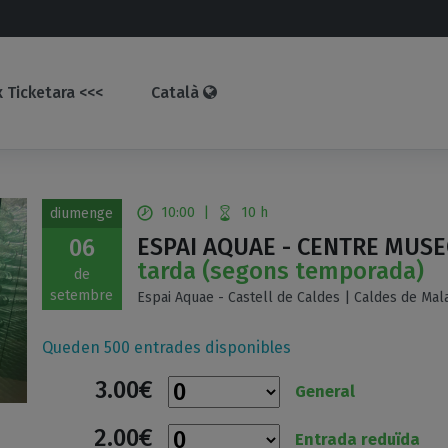
 Ticketara <<<
Català
10:00
|
10 h
diumenge
ESPAI AQUAE - CENTRE MUSE
06
tarda (segons temporada)
de
setembre
Espai Aquae - Castell de Caldes | Caldes de Mala
Queden 500 entrades disponibles
3.00€
General
2.00€
Entrada reduïda