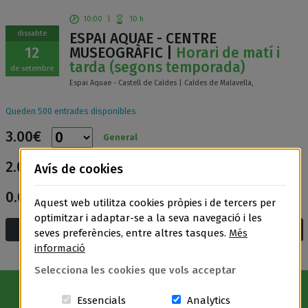
10:00
|
10 h
dissabte
ESPAI AQUAE - CENTRE
12
MUSEOGRÀFIC |
Horari de matí i
tarda (segons temporada)
de setembre
Espai Aquae - Castell de Caldes | Caldes de Malavella,
Queden 500 entrades disponibles
3.00€
General
2.00€
Avís de cookies
Entrada reduïda
0.00€
Entrada gratuïta
Aquest web utilitza cookies pròpies i de tercers per
optimitzar i adaptar-se a la seva navegació i les
Afegeix a la cistella i compra
seves preferències, entre altres tasques.
Més
informació
Selecciona les cookies que vols acceptar
Aquestes cookies són essencials per a
Cookies related t
Essencials
Analytics
Avís Legal
|
Política de privacitat
|
Política de cookies
|