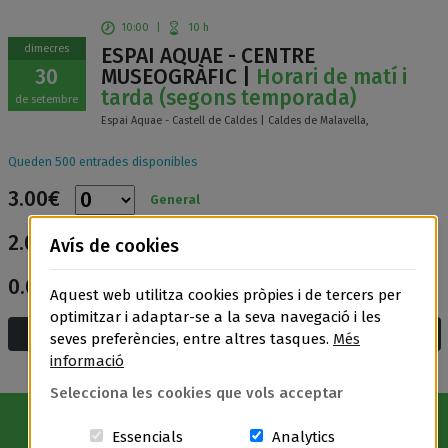
10:00
|
10 h
dimecres
ESPAI AQUAE - CENTRE
30
MUSEOGRÀFIC |
Horari de matí i
tarda (segons temporada)
de setembre
Espai Aquae - Castell de Caldes | Caldes de Malavella,
Queden 500 entrades disponibles
3.00€
General
2.00€
Avís de cookies
Entrada reduïda
0.00€
Entrada gratuïta
Aquest web utilitza cookies pròpies i de tercers per
optimitzar i adaptar-se a la seva navegació i les
Afegeix a la cistella i compra
seves preferències, entre altres tasques.
Més
informació
Selecciona les cookies que vols acceptar
Aquestes cookies són essencials per a
Cookies related t
Essencials
Analytics
Avís Legal
|
Política de privacitat
|
Política de cookies
|