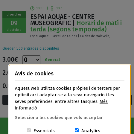
10:00
|
10 h
divendres
ESPAI AQUAE - CENTRE
09
MUSEOGRÀFIC |
Horari de matí i
tarda (segons temporada)
d'octubre
Espai Aquae - Castell de Caldes | Caldes de Malavella,
Queden 500 entrades disponibles
3.00€
General
2.00€
Avís de cookies
Entrada reduïda
0.00€
Entrada gratuïta
Aquest web utilitza cookies pròpies i de tercers per
optimitzar i adaptar-se a la seva navegació i les
Afegeix a la cistella i compra
seves preferències, entre altres tasques.
Més
informació
Selecciona les cookies que vols acceptar
Aquestes cookies són essencials per a
Cookies related t
Essencials
Analytics
Avís Legal
|
Política de privacitat
|
Política de cookies
|