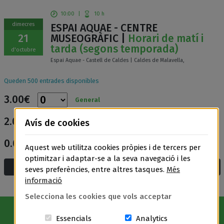
10:00
|
10 h
dimecres
ESPAI AQUAE - CENTRE
21
MUSEOGRÀFIC |
Horari de matí i
tarda (segons temporada)
d'octubre
Espai Aquae - Castell de Caldes | Caldes de Malavella,
Queden 500 entrades disponibles
3.00€
General
2.00€
Avís de cookies
Entrada reduïda
0.00€
Entrada gratuïta
Aquest web utilitza cookies pròpies i de tercers per
optimitzar i adaptar-se a la seva navegació i les
Afegeix a la cistella i compra
seves preferències, entre altres tasques.
Més
informació
Selecciona les cookies que vols acceptar
Aquestes cookies són essencials per a
Cookies related t
Essencials
Analytics
Avís Legal
|
Política de privacitat
|
Política de cookies
|