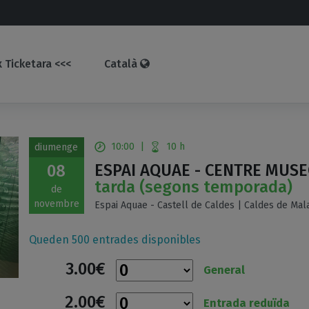
 Ticketara <<<
Català
10:00
|
10 h
diumenge
ESPAI AQUAE - CENTRE MUSE
08
tarda (segons temporada)
de
novembre
Espai Aquae - Castell de Caldes | Caldes de Mala
Queden 500 entrades disponibles
3.00€
General
2.00€
Entrada reduïda