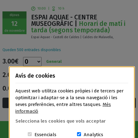
10:00
|
10 h
dijous
ESPAI AQUAE - CENTRE
12
MUSEOGRÀFIC |
Horari de matí i
tarda (segons temporada)
de novembre
Espai Aquae - Castell de Caldes | Caldes de Malavella,
Queden 500 entrades disponibles
3.00€
General
2.00€
Avís de cookies
Entrada reduïda
0.00€
Entrada gratuïta
Aquest web utilitza cookies pròpies i de tercers per
optimitzar i adaptar-se a la seva navegació i les
Afegeix a la cistella i compra
seves preferències, entre altres tasques.
Més
informació
Selecciona les cookies que vols acceptar
Aquestes cookies són essencials per a
Cookies related t
Essencials
Analytics
Avís Legal
|
Política de privacitat
|
Política de cookies
|