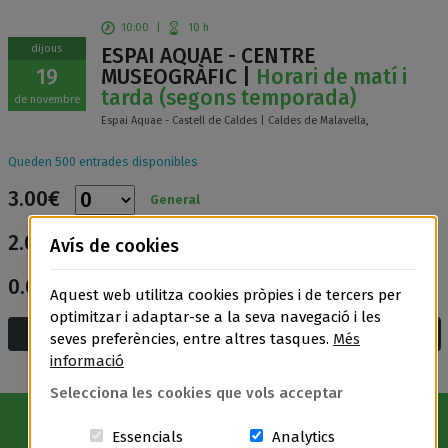
10:00
|
10 h
dijous
ESPAI AQUAE - CENTRE
19
MUSEOGRÀFIC |
Horari de matí i
tarda (segons temporada)
de novembre
Espai Aquae - Castell de Caldes | Caldes de Malavella,
Queden 500 entrades disponibles
3.00€
General
2.00€
Avís de cookies
Entrada reduïda
0.00€
Entrada gratuïta
Aquest web utilitza cookies pròpies i de tercers per
optimitzar i adaptar-se a la seva navegació i les
Afegeix a la cistella i compra
seves preferències, entre altres tasques.
Més
informació
Selecciona les cookies que vols acceptar
Aquestes cookies són essencials per a
Cookies related t
Essencials
Analytics
Avís Legal
|
Política de privacitat
|
Política de cookies
|