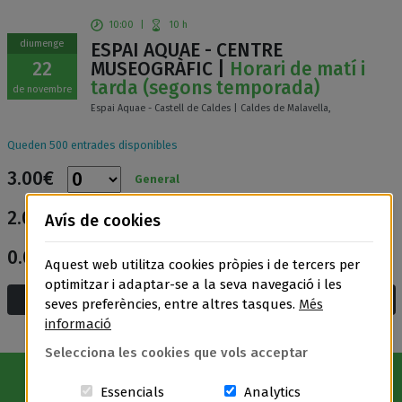
10:00
|
10 h
diumenge
ESPAI AQUAE - CENTRE
22
MUSEOGRÀFIC |
Horari de matí i
tarda (segons temporada)
de novembre
Espai Aquae - Castell de Caldes | Caldes de Malavella,
Queden 500 entrades disponibles
3.00€
General
2.00€
Avís de cookies
Entrada reduïda
0.00€
Entrada gratuïta
Aquest web utilitza cookies pròpies i de tercers per
optimitzar i adaptar-se a la seva navegació i les
Afegeix a la cistella i compra
seves preferències, entre altres tasques.
Més
informació
Selecciona les cookies que vols acceptar
Aquestes cookies són essencials per a
Cookies related t
Essencials
Analytics
Avís Legal
|
Política de privacitat
|
Política de cookies
|