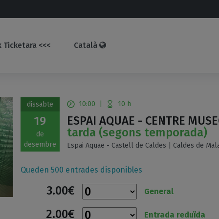
 Ticketara <<<
Català
10:00
|
10 h
dissabte
ESPAI AQUAE - CENTRE MUSE
19
tarda (segons temporada)
de
desembre
Espai Aquae - Castell de Caldes | Caldes de Mala
Queden 500 entrades disponibles
3.00€
General
2.00€
Entrada reduïda