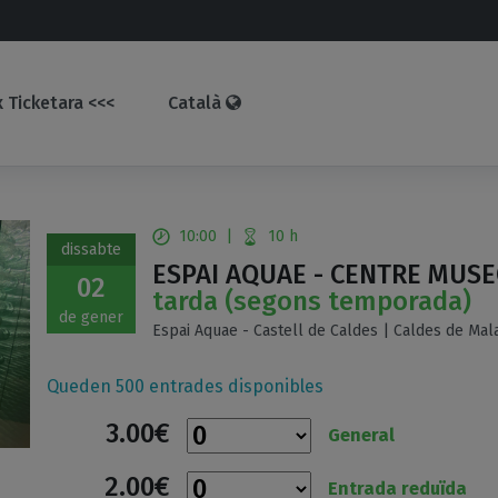
 Ticketara <<<
Català
10:00
|
10 h
dissabte
ESPAI AQUAE - CENTRE MUSE
02
tarda (segons temporada)
de gener
Espai Aquae - Castell de Caldes | Caldes de Mala
Queden 500 entrades disponibles
3.00€
General
2.00€
Entrada reduïda