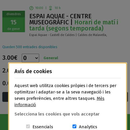
10:00
|
10 h
divendres
ESPAI AQUAE - CENTRE
15
MUSEOGRÀFIC |
Horari de matí i
tarda (segons temporada)
de gener
Espai Aquae - Castell de Caldes | Caldes de Malavella,
Queden 500 entrades disponibles
3.00€
General
2.00€
Avís de cookies
Entrada reduïda
0.00€
Entrada gratuïta
Aquest web utilitza cookies pròpies i de tercers per
optimitzar i adaptar-se a la seva navegació i les
Afegeix a la cistella i compra
seves preferències, entre altres tasques.
Més
informació
Selecciona les cookies que vols acceptar
Aquestes cookies són essencials per a
Cookies related t
Essencials
Analytics
Avís Legal
|
Política de privacitat
|
Política de cookies
|