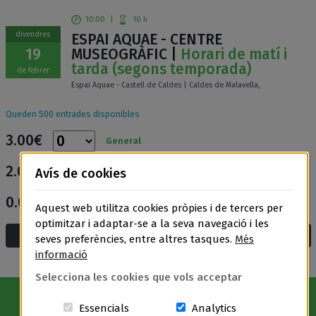
10:00
|
10 h
divendres
ESPAI AQUAE - CENTRE
19
MUSEOGRÀFIC |
Horari de matí i
tarda (segons temporada)
de febrer
Espai Aquae - Castell de Caldes | Caldes de Malavella,
Queden 500 entrades disponibles
3.00€
General
2.00€
Avís de cookies
Entrada reduïda
0.00€
Entrada gratuïta
Aquest web utilitza cookies pròpies i de tercers per
optimitzar i adaptar-se a la seva navegació i les
Afegeix a la cistella i compra
seves preferències, entre altres tasques.
Més
informació
Selecciona les cookies que vols acceptar
Aquestes cookies són essencials per a
Cookies related t
Essencials
Analytics
Avís Legal
|
Política de privacitat
|
Política de cookies
|