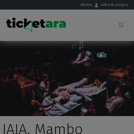
Salta al contingut principal
Idioma
entra & compra
IAIA, Mambo