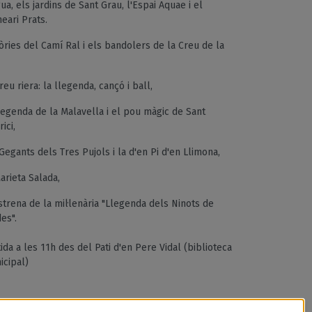
gua, els jardins de Sant Grau, l'Espai Aquae i el
eari Prats.
òries del Camí Ral i els bandolers de la Creu de la
reu riera: la llegenda, cançó i ball,
legenda de la Malavella i el pou màgic de Sant
ici,
Gegants dels Tres Pujols i la d'en Pi d'en Llimona,
arieta Salada,
estrena de la
mil·lenària
"Llegenda dels Ninots de
es".
ida a les 11h des del Pati d'en Pere Vidal (biblioteca
icipal)