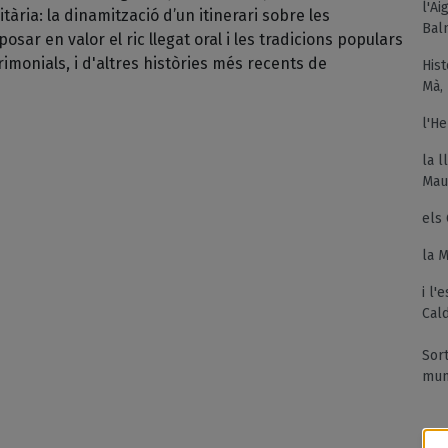
l'Ai
tària: la dinamització d’un itinerari sobre les
Baln
 posar en valor el ric llegat oral i les tradicions populars
rimonials, i d'altres històries més recents de
Hist
Mà,
l'He
la l
Maur
els 
la M
i l'
Cald
Sort
mun