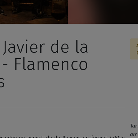
Javier de la
 - Flamenco
s
Tar
amb
resenten un espectacle de flamenc en format
tablao
,