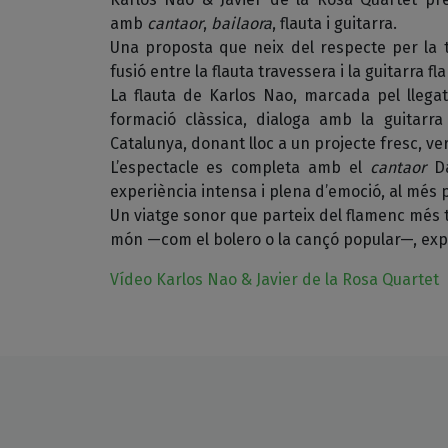
amb
cantaor
,
bailaora
, flauta i guitarra.
Una proposta que neix del respecte per la tr
fusió entre la flauta travessera i la guitarra f
La flauta de Karlos Nao, marcada pel llegat
formació clàssica, dialoga amb la guitarr
Catalunya, donant lloc a un projecte fresc, ver
L’espectacle es completa amb el
cantaor
Da
experiència intensa i plena d’emoció, al més p
Un viatge sonor que parteix del flamenc més t
món —com el bolero o la cançó popular—, exp
Vídeo Karlos Nao & Javier de la Rosa Quartet