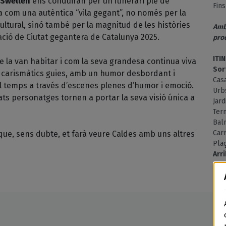
Swellen
ens conduiran per un itinerari ple de
Fins
la com una autèntica “vila gegant”, no només per la
ultural, sinó també per la magnitud de les històries
Amb
amació de Ciutat gegantera de Catalunya 2025.
pro
ITI
 la van habitar i com la seva grandesa continua viva
Sor
es carismàtics guies, amb un humor desbordant i
Cas
el temps a través d’escenes plenes d’humor i emoció.
Urb
ts personatges tornen a portar la seva visió única a
Jard
Ter
Baln
Car
 que, sens dubte, et farà veure Caldes amb uns altres
Plaç
Arr