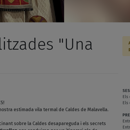
alitzades "Una
SES
Els 
S!
Els 
ostra estimada vila termal de Caldes de Malavella.
PRE
Ent
inant sobre la Caldes desapareguda i els secrets
Entr