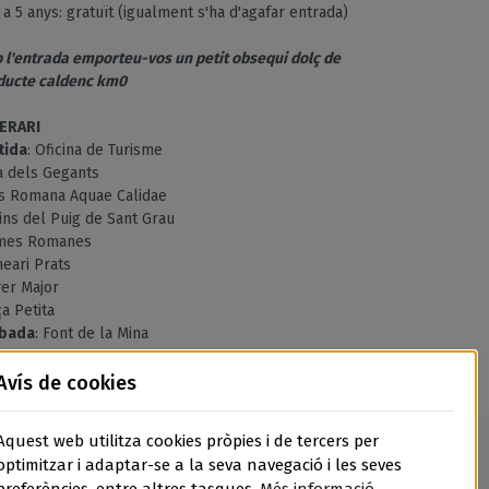
 a 5 anys: gratuït (igualment s'ha d'agafar entrada)
 l'entrada emporteu-vos un petit obsequi dolç de
ducte caldenc km0
NERARI
tida
: Oficina de Turisme
a dels Gegants
s Romana Aquae Calidae
ins del Puig de Sant Grau
mes Romanes
eari Prats
rer Major
a Petita
ibada
: Font de la Mina
Avís de cookies
Aquest web utilitza cookies pròpies i de tercers per
optimitzar i adaptar-se a la seva navegació i les seves