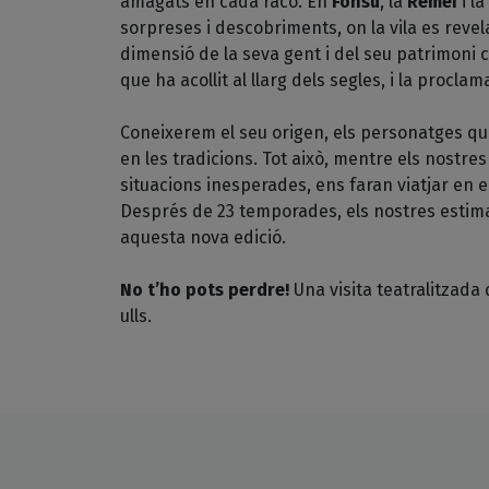
amagats en cada racó. En
Fonsu
, la
Remei
i la
sorpreses i descobriments, on la vila es reve
dimensió de la seva gent i del seu patrimoni c
que ha acollit al llarg dels segles, i la procl
Coneixerem el seu origen, els personatges que
en les tradicions. Tot això, mentre els nostr
situacions inesperades, ens faran viatjar en 
Després de 23 temporades, els nostres estima
aquesta nova edició.
No t’ho pots perdre!
Una visita teatralitzada
ulls.