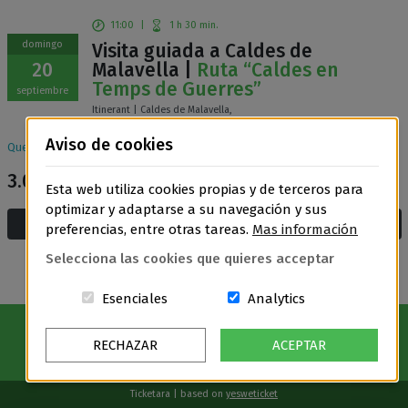
11:00
|
1 h 30 min.
domingo
Visita guiada a Caldes de
20
Malavella |
Ruta “Caldes en
Temps de Guerres”
septiembre
Itinerant | Caldes de Malavella,
Aviso de cookies
Quedan
40
entradas disponibles
3.00€
General
Esta web utiliza cookies propias y de terceros para
optimizar y adaptarse a su navegación y sus
Añadir a la cesta y compra
preferencias, entre otras tareas.
Mas información
Selecciona las cookies que quieres acceptar
Estas cookies són essenciales para el
Cookies related t
Esenciales
Analytics
RECHAZAR
ACEPTAR
Ticketara | based on
yesweticket