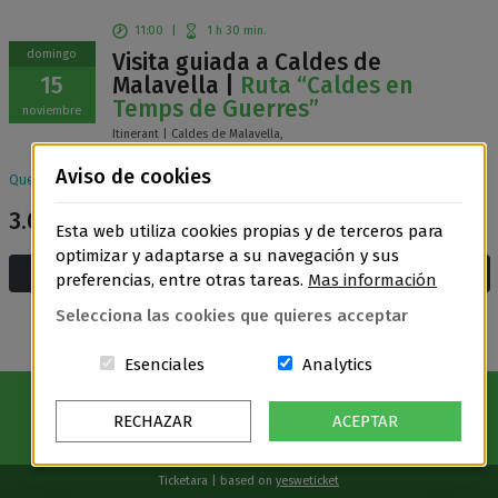
11:00
|
1 h 30 min.
domingo
Visita guiada a Caldes de
15
Malavella |
Ruta “Caldes en
Temps de Guerres”
noviembre
Itinerant | Caldes de Malavella,
Aviso de cookies
Quedan
40
entradas disponibles
3.00€
General
Esta web utiliza cookies propias y de terceros para
optimizar y adaptarse a su navegación y sus
Añadir a la cesta y compra
preferencias, entre otras tareas.
Mas información
Selecciona las cookies que quieres acceptar
Estas cookies són essenciales para el
Cookies related t
Esenciales
Analytics
RECHAZAR
ACEPTAR
Ticketara | based on
yesweticket