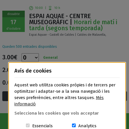
10:00
|
10 h
dissabte
ESPAI AQUAE - CENTRE
17
MUSEOGRÀFIC |
Horari de matí i
tarda (segons temporada)
d'octubre
Espai Aquae - Castell de Caldes | Caldes de Malavella,
Queden 500 entrades disponibles
3.00€
General
2.00€
Avís de cookies
Entrada reduïda
0.00€
Entrada gratuïta
Aquest web utilitza cookies pròpies i de tercers per
optimitzar i adaptar-se a la seva navegació i les
Afegeix a la cistella i compra
seves preferències, entre altres tasques.
Més
informació
Selecciona les cookies que vols acceptar
Aquestes cookies són essencials per a
Cookies related t
Essencials
Analytics
Avís Legal
|
Política de privacitat
|
Política de cookies
|